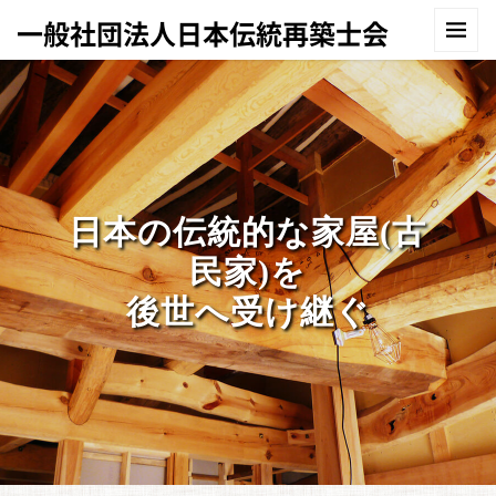
一般社団法人日本伝統再築士会
日本の伝統的な家屋(古
民家)を
後世へ受け継ぐ