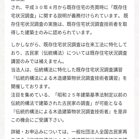
され、平成３０年４月から既存住宅の売買時に「既存住
宅状況調査」に関する説明が義務付けられています。 既
存住宅状況調査の実施は、既存住宅状況調査技術者を取
得した建築士のみに認められています。
しかしながら、既存住宅状況調査は在来工法に特化して
おり、古民家（伝統構法）については既存住宅状況調査
講習のみでは補えません。
当法人は、伝統構法に特化した既存住宅状況調査講習
『伝統的構法による木造建築物状況調査技術者講習』を
開催しております。
注目を集めている、「昭和２５年建築基準法制定以前の
伝統的構法で建築された古民家の調査」が可能となる
『伝統的構法による木造建築物状況調査技術者』を是非
この機会にご受講下さい。
詳細・お申込みについては、一般社団法人全国古民家再