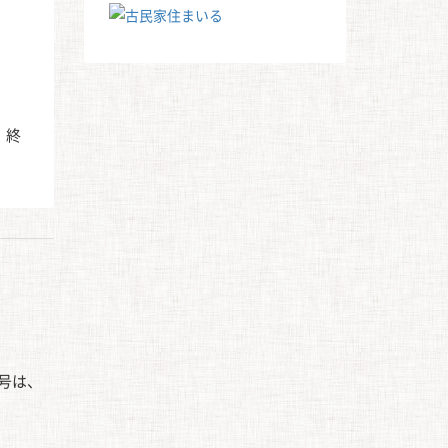
、終
番号は、